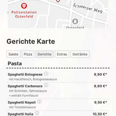
Gerichte Karte
Salate
Pizza
Gerichte
Extras
Getränke
Pasta
Spaghetti Bolognese
i
9,90 €*
mit Hackfleisch, Bolognesesauce
Spaghetti Carbonara
i
9,90 €*
mit Schinken, Sahnesauce
• enthällt Formfleisch
Spaghetti Napoli
i
9,50 €*
mit Tomatensauce
Spaghetti Italia
i
10,50 €*