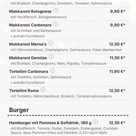
mit Brokkoli, Champignons, Zwiebeln, Tomaten, Sahnesauce
Makkaroni Bolognese
i
9,90 €*
mit Hackfleisch, Bolognesesauce
Makkaroni Carbonara
i
9,90 €*
mit Schinken und Sahnesauce
• enthällt Formfleisch
Makkaroni Merna's
i
12,50 €*
mit Hähnchenbrust, Champignons, Sahnesauce, Käse überbacken
Makkaroni Gemüse
i
11,50 €*
mit Brokkoli, Champignons, Mais, Paprika, Tomatensauce
Tortellini Carbonara
i
11,90 €*
mit Tortellini, Schinken, Sahnesauce
• enthällt Formfleisch
Tortellini Roma
i
12,50 €*
mit Tortellini, Hähnchenbrust, Brokkoli, Tomatensahnesauce
Burger
Hamburger mit Pommes & Softdrink, 180 g
i
12,50 €*
mit Rindfleisch, Tomate, Gurke, Zwiebeln, Eisbergsalat, Cocktail-
Sauce, dazu Pommes frites und Getränk, 0,33 l nach Wahl