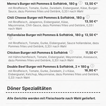
Merna's Burger mit Pommes & Softdrink, 180 g
i
13,50 €*
mit Rindfleisch, Tomate, Gurke, Zwiebeln, Eisbergsalat, Käse, Burger-
Sauce, dazu Pommes frites und Getränk, 0,33 l nach Wahl
Chili Cheese Burger mit Pommes & Softdrink, 180 g
i
13,50 €*
mit Rindfleisch, Jalapenos, Eisbergsalat, Käse,
Mayonnaise, Chili-Sauce, dazu Pommes frites und Getränk, 0,33 l
nach Wahl
Hollandaise Burger mit Pommes & Softdrink, 180 g
13,50 €*
i
mit Rindfleisch, Tomate, Gurke, Eisbergsalat, Sauce hollandaise, dazu
Pommes frites und Getränk, 0,33 l nach Wahl
Chicken Burger mit Pommes & Softdrink
i
11,50 €*
mit Hähnchenfleisch, Tomate, Eisbergsalat, Mayonnaise, Asiasauce,
dazu Pommes frites und Getränk, 0,33 l nach Wahl
Double Beef Burger mit Pommes & Softdrink, 2 x 180 g
i
16,90 €*
mit Rindfleisch, Tomate, Gurke, Zwiebeln, 2 x Käse,
Eisbergsalat, Ketchup, Mayonnaise, dazu Pommes frites und Getränk,
0,33 l nach Wahl
Döner Spezialitäten
Alle Gerichte werden mit Fleischsorte nach Wahl geliefert.