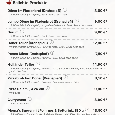
Beliebte Produkte
Döner im Fladenbrot (Drehspieß)
i
8,00 €*
mit Dönerfleisch (Drehspieß), Salat, Sauce nach Wahl
Jumbo Döner im Fladenbrot (Drehspieß)
i
9,00 €*
mit Dönerfleisch (Drehspieß), im großen Fladenbrot, Salat, Sauce nach Wahl
Dürüm
i
9,00 €*
mit Dönerfleisch (Drehspieß), Salat, Sauce nach Wahl
Döner Teller (Drehspieß)
i
12,90 €*
mit Dönerfleisch (Drehspieß), Pommes frites, Salat, Sauce nach Wahl
Pomm Döner (Drehspieß)
i
7,50 €*
mit Dönerfleisch (Drehspieß), Pommes frites, Sauce nach Wahl
Holländer Teller
i
14,90 €*
mit Dönerfleisch (Drehspieß), Pommes frites, Sauce hollandaise, Käse überbacken, dazu
gemischter Salat
Pizzabrötchen Döner (Drehspieß)
i
8,50 €*
mit Dönerfleisch (Drehspieß), Zwiebeln, Sauce hollandaise, Käse
Pizza Salami, Ø 26 cm
i
9,90 €*
mit Salami
Currywurst
i
8,90 €*
mit Pommes frites
Merna's Burger mit Pommes & Softdrink, 180 g
i
13,50 €*
mit Rindfleisch, Tomate, Gurke, Zwiebeln, Eisbergsalat, Käse, Burger-Sauce, dazu